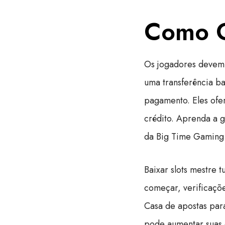
Como G
Os jogadores devem 
uma transferência b
pagamento. Eles ofe
crédito. Aprenda a g
da Big Time Gaming f
Baixar slots mestre 
começar, verificaçõe
Casa de apostas par
pode aumentar suas 