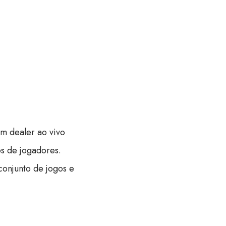
om dealer ao vivo
s de jogadores.
conjunto de jogos e