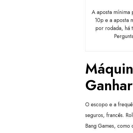
A aposta mínima 
10p e a aposta 
por rodada, há
Pergunt
Máquin
Ganhar
O escopo e a frequê
seguros, francês. Ro
Bang Games, como c