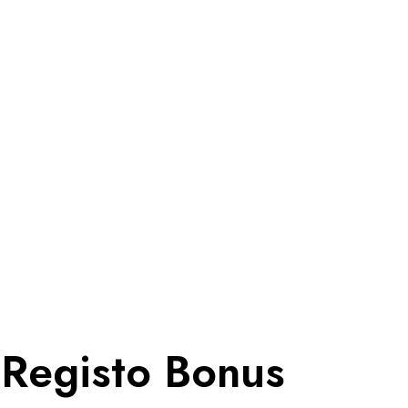
O nas
Oferta
McLarens
Praca
 Registo Bonus