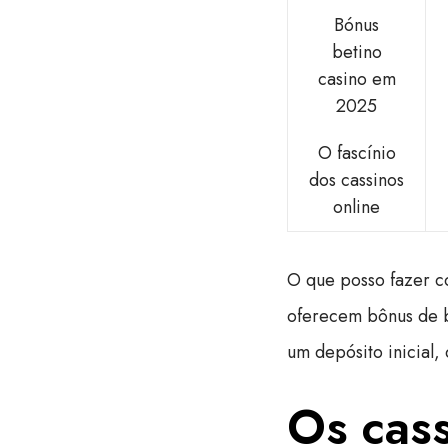
Bónus
betino
casino em
2025
O fascínio
dos cassinos
online
O que posso fazer c
oferecem bônus de b
um depósito inicial, 
Os cass