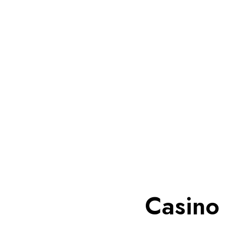
Casino