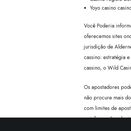
Yoyo casino casin
Você Poderia inform
oferecemos sites ond
jurisdição de Aldern
cassino: estratégia 
cassino, o Wild Casi
Os apostadores pode
não procure mais do 
com limites de aposta
as informações dos 
garantir a equidade 