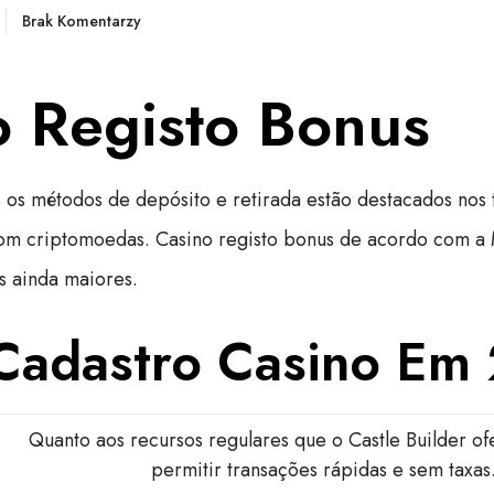
Brak Komentarzy
o Registo Bonus
s os métodos de depósito e retirada estão destacados nos
m criptomoedas. Casino registo bonus de acordo com a
s ainda maiores.
Cadastro Casino Em
Quanto aos recursos regulares que o Castle Builder o
permitir transações rápidas e sem taxas