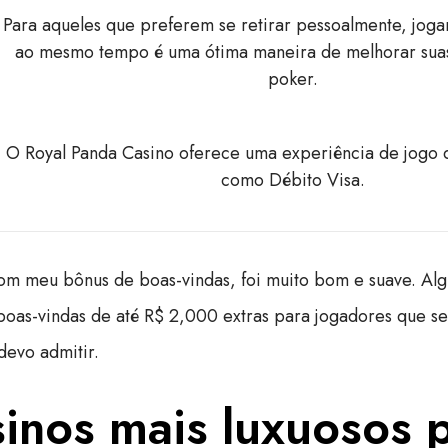
Para aqueles que preferem se retirar pessoalmente, joga
ao mesmo tempo é uma ótima maneira de melhorar suas
poker.
O Royal Panda Casino oferece uma experiência de jogo d
como Débito Visa.
om meu bônus de boas-vindas, foi muito bom e suave. Algu
oas-vindas de até R$ 2,000 extras para jogadores que s
devo admitir.
inos mais luxuosos 