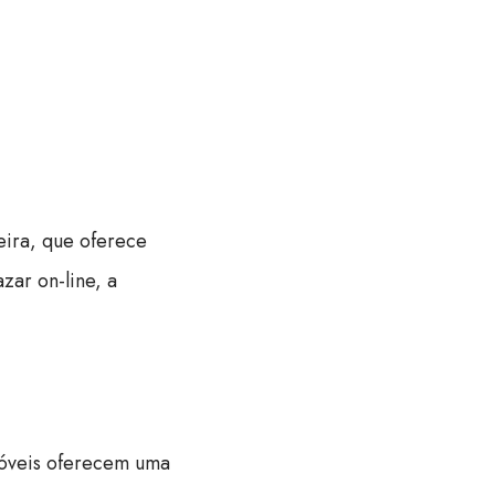
feira, que oferece
zar on-line, a
móveis oferecem uma