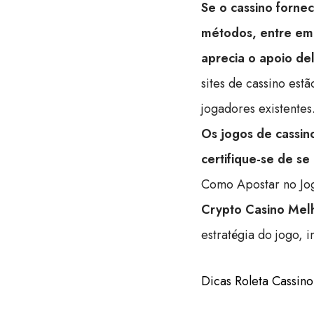
Se o cassino forne
métodos, entre em 
aprecia o apoio del
sites de cassino es
jogadores existentes
Os jogos de cassi
certifique-se de se
Como Apostar no Jog
Crypto Casino Melh
estratégia do jogo, 
Dicas Roleta Cassino