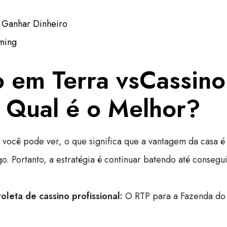
 Ganhar Dinheiro
ming
o em Terra vsCassino
: Qual é o Melhor?
ocê pode ver, o que significa que a vantagem da casa 
go. Portanto, a estratégia é continuar batendo até conseg
leta de cassino profissional:
O RTP para a Fazenda do 