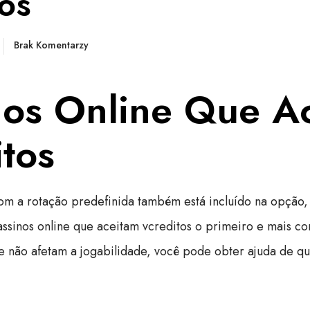
os
Brak Komentarzy
nos Online Que A
tos
om a rotação predefinida também está incluído na opção
assinos online que aceitam vcreditos o primeiro e mais c
e não afetam a jogabilidade, você pode obter ajuda de q