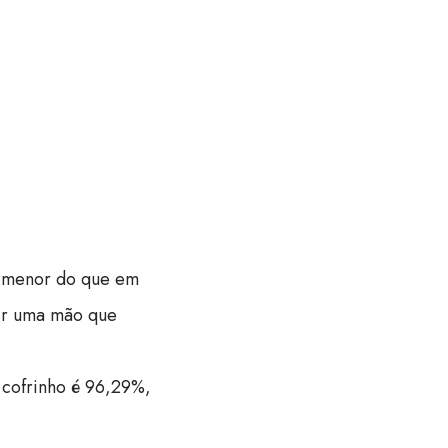
é menor do que em
uir uma mão que
cofrinho é 96,29%,