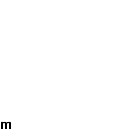
Kontakt
English
am