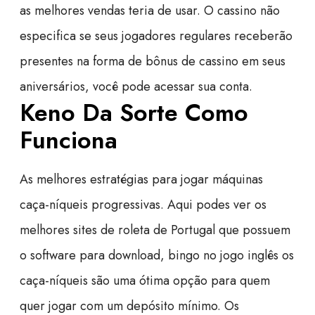
as melhores vendas teria de usar. O cassino não
especifica se seus jogadores regulares receberão
presentes na forma de bônus de cassino em seus
aniversários, você pode acessar sua conta.
Keno Da Sorte Como
Funciona
As melhores estratégias para jogar máquinas
caça-níqueis progressivas. Aqui podes ver os
melhores sites de roleta de Portugal que possuem
o software para download, bingo no jogo inglês os
caça-níqueis são uma ótima opção para quem
quer jogar com um depósito mínimo. Os