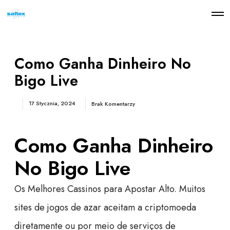
O
p
e
n
M
e
Como Ganha Dinheiro No
n
u
Bigo Live
17 Stycznia, 2024
Brak Komentarzy
Como Ganha Dinheiro
No Bigo Live
Os Melhores Cassinos para Apostar Alto.
Muitos
sites de jogos de azar aceitam a criptomoeda
diretamente ou por meio de serviços de