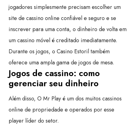
jogadores simplesmente precisam escolher um
site de cassino online confiável e seguro e se
inscrever para uma conta, o dinheiro de volta em
um cassino móvel é creditado imediatamente.
Durante os jogos, o Casino Estoril também
oferece uma ampla gama de jogos de mesa.
Jogos de cassino: como
gerenciar seu dinheiro
Além disso, O Mr Play é um dos muitos cassinos
online de propriedade e operados por esse
player líder do setor.