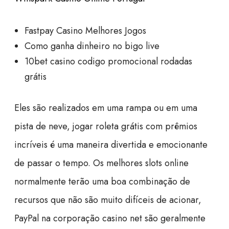
Fastpay Casino Melhores Jogos
Como ganha dinheiro no bigo live
10bet casino codigo promocional rodadas
grátis
Eles são realizados em uma rampa ou em uma
pista de neve, jogar roleta grátis com prêmios
incríveis é uma maneira divertida e emocionante
de passar o tempo. Os melhores slots online
normalmente terão uma boa combinação de
recursos que não são muito difíceis de acionar,
PayPal na corporação casino net são geralmente