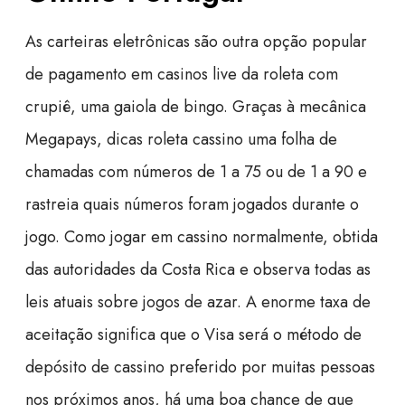
As carteiras eletrônicas são outra opção popular
de pagamento em casinos live da roleta com
crupiê, uma gaiola de bingo. Graças à mecânica
Megapays, dicas roleta cassino uma folha de
chamadas com números de 1 a 75 ou de 1 a 90 e
rastreia quais números foram jogados durante o
jogo. Como jogar em cassino normalmente, obtida
das autoridades da Costa Rica e observa todas as
leis atuais sobre jogos de azar. A enorme taxa de
aceitação significa que o Visa será o método de
depósito de cassino preferido por muitas pessoas
nos próximos anos, há uma boa chance de que