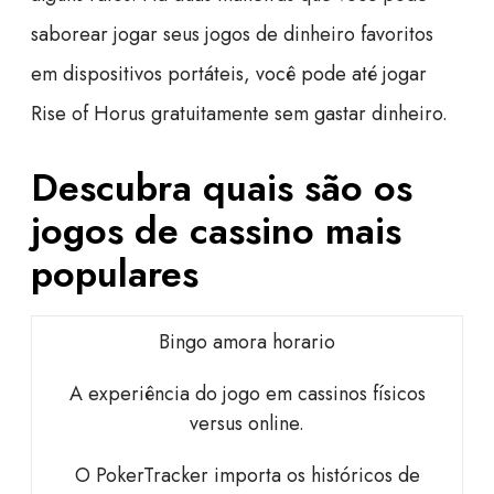
saborear jogar seus jogos de dinheiro favoritos
em dispositivos portáteis, você pode até jogar
Rise of Horus gratuitamente sem gastar dinheiro.
Descubra quais são os
jogos de cassino mais
populares
Bingo amora horario
A experiência do jogo em cassinos físicos
versus online.
O PokerTracker importa os históricos de