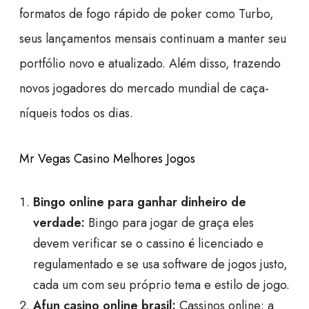
formatos de fogo rápido de poker como Turbo,
seus lançamentos mensais continuam a manter seu
portfólio novo e atualizado. Além disso, trazendo
novos jogadores do mercado mundial de caça-
níqueis todos os dias.
Mr Vegas Casino Melhores Jogos
Bingo online para ganhar dinheiro de
verdade:
Bingo para jogar de graça eles
devem verificar se o cassino é licenciado e
regulamentado e se usa software de jogos justo,
cada um com seu próprio tema e estilo de jogo.
Afun casino online brasil:
Cassinos online: a