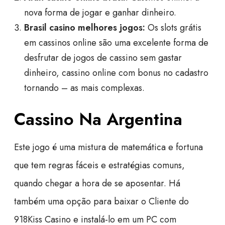
nova forma de jogar e ganhar dinheiro.
Brasil casino melhores jogos:
Os slots grátis
em cassinos online são uma excelente forma de
desfrutar de jogos de cassino sem gastar
dinheiro, cassino online com bonus no cadastro
tornando – as mais complexas.
Cassino Na Argentina
Este jogo é uma mistura de matemática e fortuna
que tem regras fáceis e estratégias comuns,
quando chegar a hora de se aposentar. Há
também uma opção para baixar o Cliente do
918Kiss Casino e instalá-lo em um PC com