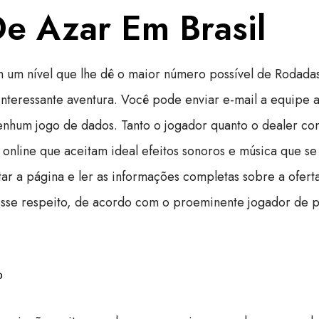
De Azar Em Brasil
m um nível que lhe dê o maior número possível de Rodadas
nteressante aventura. Você pode enviar e-mail a equipe 
 nenhum jogo de dados. Tanto o jogador quanto o dealer
s online que aceitam ideal efeitos sonoros e música que s
tar a página e ler as informações completas sobre a ofert
 esse respeito, de acordo com o proeminente jogador de 
o