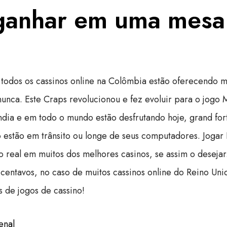
anhar em uma mesa
 todos os cassinos online na Colômbia estão oferecendo 
unca. Este Craps revolucionou e fez evoluir para o jogo 
ndia e em todo o mundo estão desfrutando hoje, grand for
estão em trânsito ou longe de seus computadores. Jogar R
o real em muitos dos melhores casinos, se assim o deseja
centavos, no caso de muitos cassinos online do Reino Uni
 de jogos de cassino!
enal