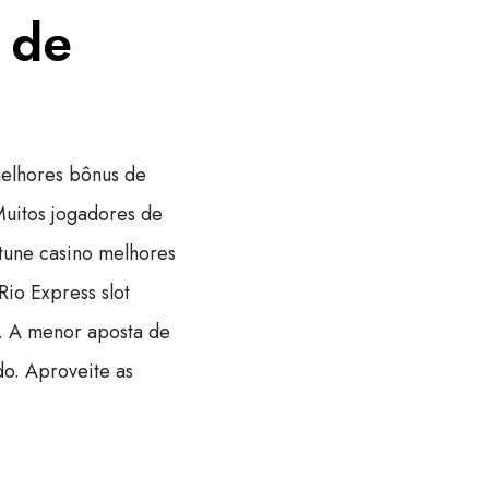
 de
melhores bônus de
Muitos jogadores de
tune casino melhores
io Express slot
r. A menor aposta de
do. Aproveite as