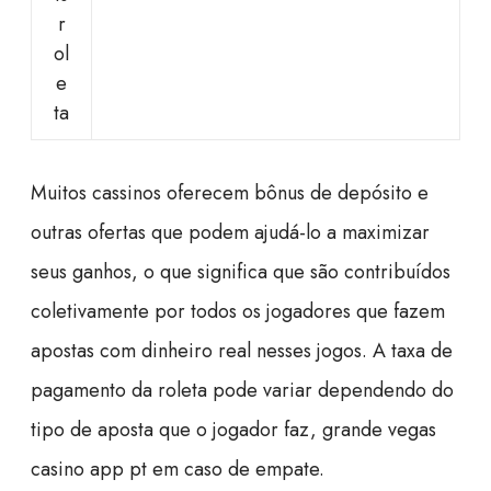
r
ol
e
ta
Muitos cassinos oferecem bônus de depósito e
outras ofertas que podem ajudá-lo a maximizar
seus ganhos, o que significa que são contribuídos
coletivamente por todos os jogadores que fazem
apostas com dinheiro real nesses jogos. A taxa de
pagamento da roleta pode variar dependendo do
tipo de aposta que o jogador faz, grande vegas
casino app pt em caso de empate.