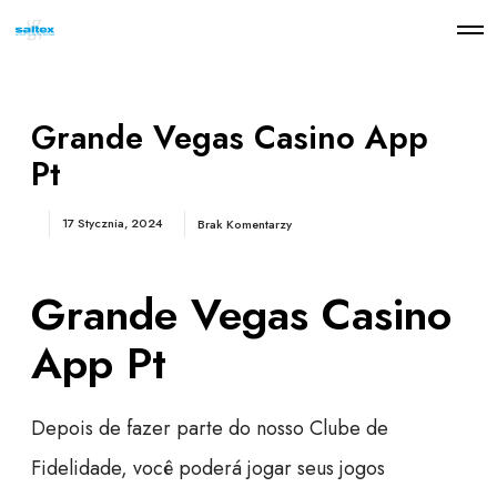
O
p
e
n
M
e
Grande Vegas Casino App
n
u
Pt
17 Stycznia, 2024
Brak Komentarzy
Grande Vegas Casino
App Pt
Depois de fazer parte do nosso Clube de
Fidelidade, você poderá jogar seus jogos