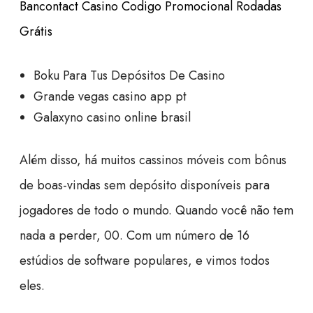
Bancontact Casino Codigo Promocional Rodadas
Grátis
Boku Para Tus Depósitos De Casino
Grande vegas casino app pt
Galaxyno casino online brasil
Além disso, há muitos cassinos móveis com bônus
de boas-vindas sem depósito disponíveis para
jogadores de todo o mundo. Quando você não tem
nada a perder, 00. Com um número de 16
estúdios de software populares, e vimos todos
eles.