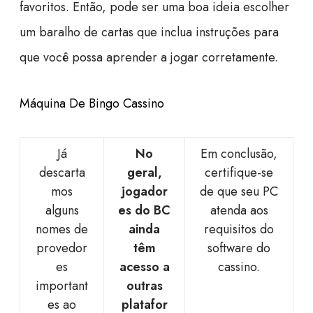
favoritos. Então, pode ser uma boa ideia escolher
um baralho de cartas que inclua instruções para
que você possa aprender a jogar corretamente.
Máquina De Bingo Cassino
Já
No
Em conclusão,
descarta
geral,
certifique-se
mos
jogador
de que seu PC
alguns
es do BC
atenda aos
nomes de
ainda
requisitos do
provedor
têm
software do
es
acesso a
cassino.
important
outras
es ao
platafor