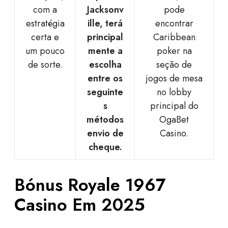
com a
Jacksonv
pode
estratégia
ille, terá
encontrar
certa e
principal
Caribbean
um pouco
mente a
poker na
de sorte.
escolha
seção de
entre os
jogos de mesa
seguinte
no lobby
s
principal do
métodos
OgaBet
envio de
Casino.
cheque.
Bónus Royale 1967
Casino Em 2025