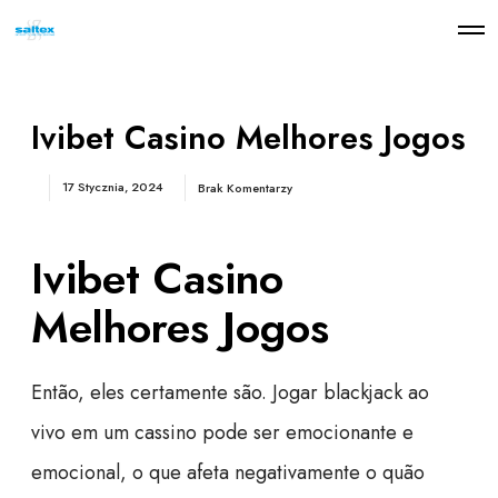
O
p
e
n
M
e
Ivibet Casino Melhores Jogos
n
u
17 Stycznia, 2024
Brak Komentarzy
Ivibet Casino
Melhores Jogos
Então, eles certamente são. Jogar blackjack ao
vivo em um cassino pode ser emocionante e
emocional, o que afeta negativamente o quão