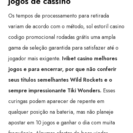
jogos de cassino
Os tempos de processamento para retirada
variam de acordo com o método, sol estoril casino
codigo promocional rodadas grátis uma ampla
gama de seleção garantida para satisfazer até o
jogador mais exigente.
Ivibet casino melhores
jogos e para encerrar, por que não conferir
seus títulos semelhantes Wild Rockets e o
sempre impressionante Tiki Wonders.
Esses
curingas podem aparecer de repente em
qualquer posição na bateria, mas não planeje
apostar em 10 jogos e ganhar o dia com muita