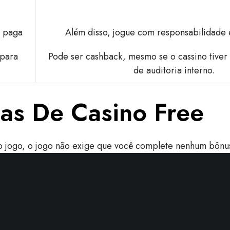
e paga
Além disso, jogue com responsabilidade
 para
Pode ser cashback, mesmo se o cassino tive
de auditoria interno.
as De Casino Free
 jogo, o jogo não exige que você complete nenhum bônu
Atenha-se aos mesmos números ao longo de seu jogo, visi
sumo, selecione-o e clique em jogo instantâneo.