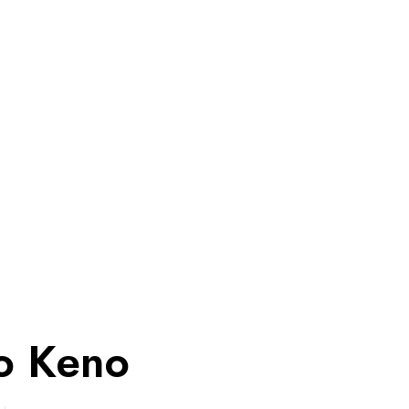
O nas
Oferta
McLarens
Praca
o Keno