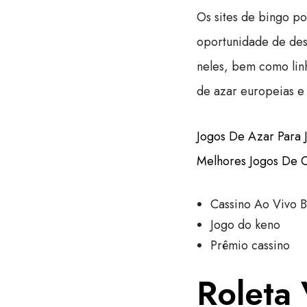
Os sites de bingo po
oportunidade de desc
neles, bem como lin
de azar europeias e
Jogos De Azar Para 
Melhores Jogos De C
Cassino Ao Vivo 
Jogo do keno
Prêmio cassino
Roleta