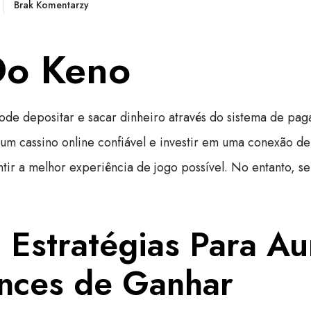
Brak Komentarzy
Do Keno
ode depositar e sacar dinheiro através do sistema de pag
um cassino online confiável e investir em uma conexão de
tir a melhor experiência de jogo possível. No entanto, se
 Estratégias Para A
nces de Ganhar