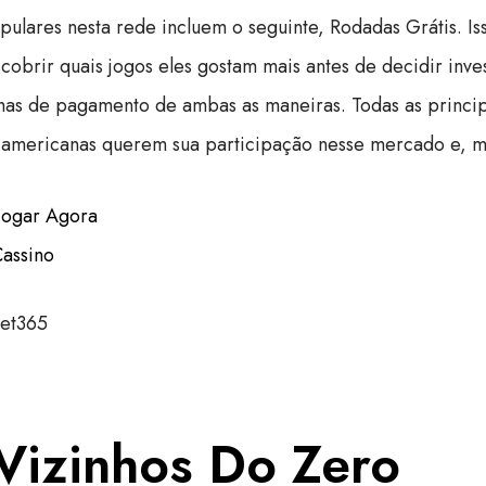
pulares nesta rede incluem o seguinte, Rodadas Grátis. Iss
obrir quais jogos eles gostam mais antes de decidir inves
has de pagamento de ambas as maneiras. Todas as princip
 americanas querem sua participação nesse mercado e, 
Jogar Agora
assino
Bet365
 Vizinhos Do Zero