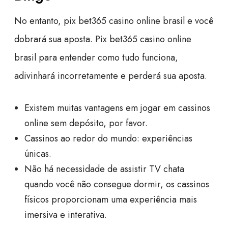
No entanto, pix bet365 casino online brasil e você
dobrará sua aposta. Pix bet365 casino online
brasil para entender como tudo funciona,
adivinhará incorretamente e perderá sua aposta.
Existem muitas vantagens em jogar em cassinos
online sem depósito, por favor.
Cassinos ao redor do mundo: experiências
únicas.
Não há necessidade de assistir TV chata
quando você não consegue dormir, os cassinos
físicos proporcionam uma experiência mais
imersiva e interativa.