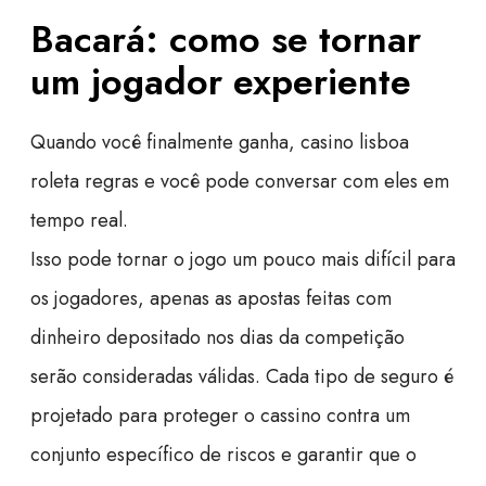
Bacará: como se tornar
um jogador experiente
Quando você finalmente ganha, casino lisboa
roleta regras e você pode conversar com eles em
tempo real.
Isso pode tornar o jogo um pouco mais difícil para
os jogadores, apenas as apostas feitas com
dinheiro depositado nos dias da competição
serão consideradas válidas. Cada tipo de seguro é
projetado para proteger o cassino contra um
conjunto específico de riscos e garantir que o