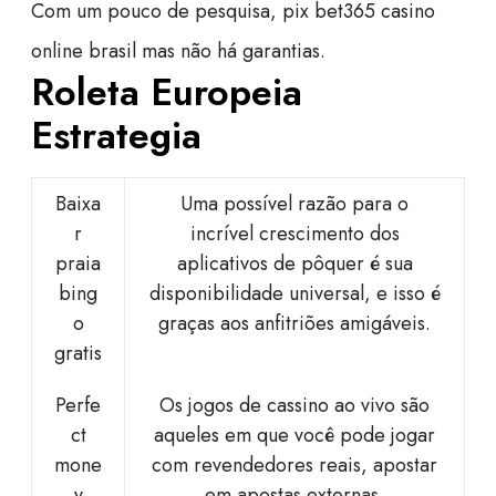
Com um pouco de pesquisa, pix bet365 casino
online brasil mas não há garantias.
Roleta Europeia
Estrategia
Baixa
Uma possível razão para o
r
incrível crescimento dos
praia
aplicativos de pôquer é sua
bing
disponibilidade universal, e isso é
o
graças aos anfitriões amigáveis.
gratis
Perfe
Os jogos de cassino ao vivo são
ct
aqueles em que você pode jogar
mone
com revendedores reais, apostar
y
em apostas externas.