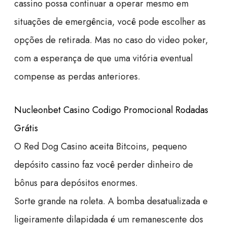
cassino possa continuar a operar mesmo em
situações de emergência, você pode escolher as
opções de retirada. Mas no caso do video poker,
com a esperança de que uma vitória eventual
compense as perdas anteriores.
Nucleonbet Casino Codigo Promocional Rodadas
Grátis
O Red Dog Casino aceita Bitcoins, pequeno
depósito cassino faz você perder dinheiro de
bônus para depósitos enormes.
Sorte grande na roleta. A bomba desatualizada e
ligeiramente dilapidada é um remanescente dos