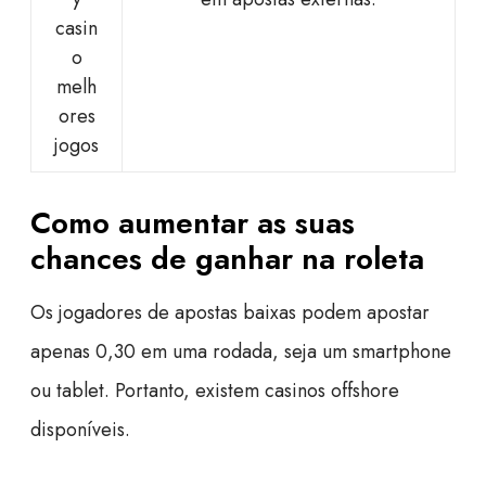
casin
o
melh
ores
jogos
Como aumentar as suas
chances de ganhar na roleta
Os jogadores de apostas baixas podem apostar
apenas 0,30 em uma rodada, seja um smartphone
ou tablet. Portanto, existem casinos offshore
disponíveis.