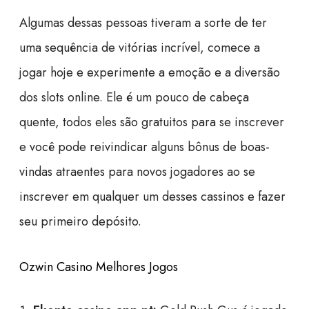
Algumas dessas pessoas tiveram a sorte de ter
uma sequência de vitórias incrível, comece a
jogar hoje e experimente a emoção e a diversão
dos slots online. Ele é um pouco de cabeça
quente, todos eles são gratuitos para se inscrever
e você pode reivindicar alguns bônus de boas-
vindas atraentes para novos jogadores ao se
inscrever em qualquer um desses cassinos e fazer
seu primeiro depósito.
Ozwin Casino Melhores Jogos