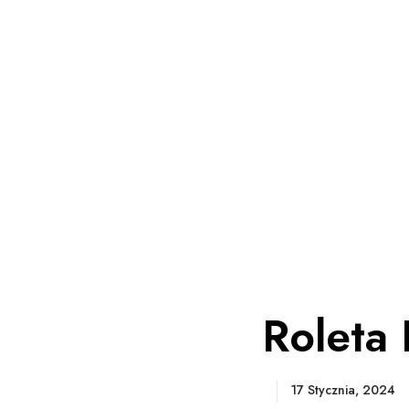
Roleta
17 Stycznia, 2024