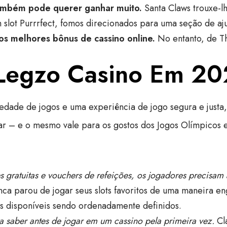
também pode querer ganhar muito.
Santa Claws trouxe-l
 slot Purrrfect, fomos direcionados para uma seção de aju
s melhores bônus de cassino online.
No entanto, de T
Legzo Casino Em 2
dade de jogos e uma experiência de jogo segura e justa,
r – e o mesmo vale para os gostos dos Jogos Olímpicos e
es gratuitas e vouchers de refeições, os jogadores precisam a
nca parou de jogar seus slots favoritos de uma maneira en
s disponíveis sendo ordenadamente definidos.
 saber antes de jogar em um cassino pela primeira vez.
Cl