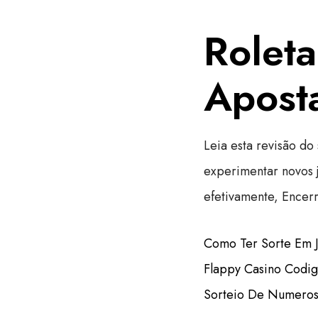
Rolet
Apost
Leia esta revisão do
experimentar novos 
efetivamente, Encer
Como Ter Sorte Em 
Flappy Casino Codig
Sorteio De Numeros