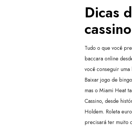
Dicas 
cassino
Tudo o que você preci
baccara online desde
você conseguir uma b
Baixar jogo de bingo
mas o Miami Heat ta
Cassino, desde histó
Holdem. Roleta euro
precisará ter muito 