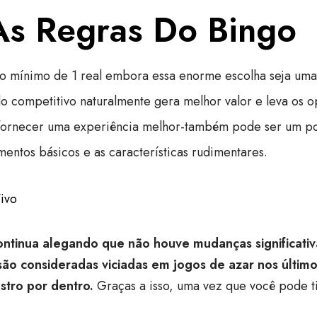
As Regras Do Bingo
o mínimo de 1 real embora essa enorme escolha seja uma
o competitivo naturalmente gera melhor valor e leva os 
 fornecer uma experiência melhor-também pode ser um p
entos básicos e as características rudimentares.
ivo
ontinua alegando que não houve mudanças significati
ão consideradas viciadas em jogos de azar nos último
stro por dentro.
Graças a isso, uma vez que você pode t