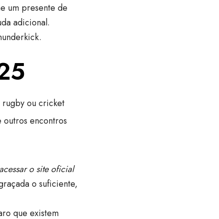
he um presente de
da adicional.
hunderkick.
025
 rugby ou cricket
 outros encontros
cessar o site oficial
graçada o suficiente,
aro que existem