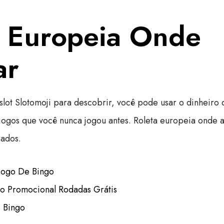
a Europeia Onde
ar
 slot Slotomoji para descobrir, você pode usar o dinheiro
jogos que você nunca jogou antes. Roleta europeia onde a
rados.
Jogo De Bingo
o Promocional Rodadas Grátis
 Bingo