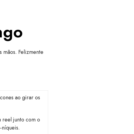
ngo
as mãos. Felizmente
ícones ao girar os
 reel junto com o
-níqueis.