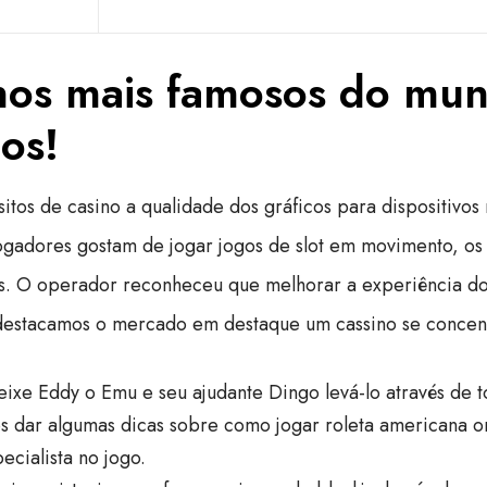
nos mais famosos do mu
os!
sitos de casino a qualidade dos gráficos para dispositiv
ogadores gostam de jogar jogos de slot em movimento, os
ados. O operador reconheceu que melhorar a experiência d
 destacamos o mercado em destaque um cassino se concen
deixe Eddy o Emu e seu ajudante Dingo levá-lo através de 
 dar algumas dicas sobre como jogar roleta americana o
ecialista no jogo.