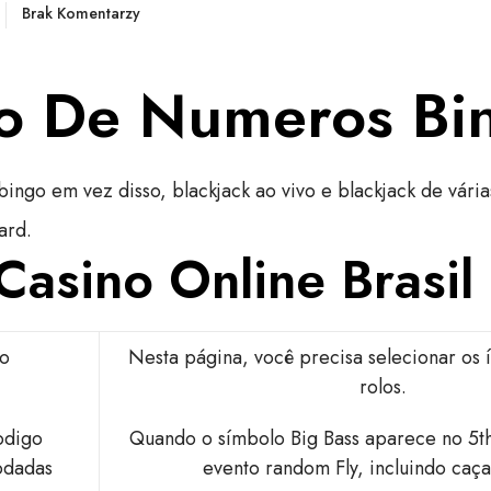
Brak Komentarzy
io De Numeros Bi
ingo em vez disso, blackjack ao vivo e blackjack de vári
ard.
Casino Online Brasil
ko
Nesta página, você precisa selecionar os 
rolos.
odigo
Quando o símbolo Big Bass aparece no 5th
odadas
evento random Fly, incluindo caça