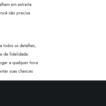
alham em estreita
você não precisa
a todos os detalhes,
s de fidelidade.
jogar a qualquer hora
entar suas chances