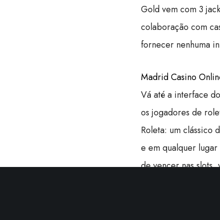
Gold vem com 3 jack
colaboração com cass
fornecer nenhuma in
Madrid Casino Onlin
Vá até a interface d
os jogadores de rol
Roleta: um clássico 
e em qualquer lugar 
de vencer nas slots,
Bónus Pinup Casino