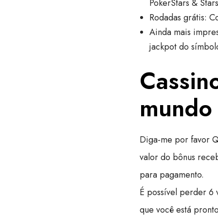
PokerStars & Star
Rodadas grátis: C
Ainda mais impres
jackpot do símbol
Cassin
mundo 
Diga-me por favor 
valor do bônus rece
para pagamento.
É possível perder 6 
que você está pronto