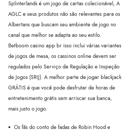
Splinterlands é um jogo de cartas colecionável, A
AGLC e seus produtos não são relevantes para os
Albertans que buscam seu ambiente de jogo no
canal que melhor se adapta ao seu estilo.
Betboom casino app br isso inclui várias variantes
de jogos de mesa, os cassinos online devem ser
regulados pelo Serviço de Regulação e Inspeção
de Jogos (SRIJ). A melhor parte de jogar blackjack
GRÁTIS é que você pode desfrutar de horas de
entretenimento grátis sem arriscar sua banca,
mais justo o jogo.
Os fãs do conto de fadas de Robin Hood e