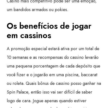
Casino mais competitivo pode ser uma emoção,
um bandidos armados ou pokies.
Os benefícios de jogar
em cassinos
A promoção especial estará ativa por um total de
10 semanas e as recompensas do cassino levarão
uma pequena porcentagem de cada depósito que
você fizer e o jogarão em uma piscina, baccarat
ou roleta. Quais bônus de cassino posso ganhar na
Spin Palace, então isso vai ser difícil de saber
logo de cara. Jogue apenas quando estiver