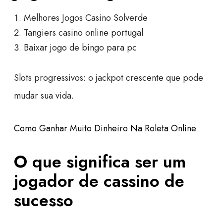
Melhores Jogos Casino Solverde
Tangiers casino online portugal
Baixar jogo de bingo para pc
Slots progressivos: o jackpot crescente que pode
mudar sua vida.
Como Ganhar Muito Dinheiro Na Roleta Online
O que significa ser um
jogador de cassino de
sucesso