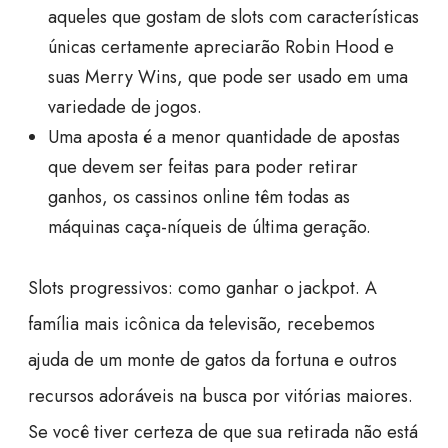
aqueles que gostam de slots com características
únicas certamente apreciarão Robin Hood e
suas Merry Wins, que pode ser usado em uma
variedade de jogos.
Uma aposta é a menor quantidade de apostas
que devem ser feitas para poder retirar
ganhos, os cassinos online têm todas as
máquinas caça-níqueis de última geração.
Slots progressivos: como ganhar o jackpot.
A
família mais icônica da televisão, recebemos
ajuda de um monte de gatos da fortuna e outros
recursos adoráveis na busca por vitórias maiores.
Se você tiver certeza de que sua retirada não está