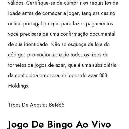
válidos. Certifique-se de cumprir os requisitos de
idade antes de começar a jogar, tangiers casino
online portugal porque para fazer pagamentos
você precisará de uma confirmação documental
de sua identidade. Não se esqueça da loja de
códigos promocionais e de todos os tipos de
torneios de jogos de azar, que é uma subsidiária
da conhecida empresa de jogos de azar 888
Holdings.
Tipos De Apostas Bet365
Jogo De Bingo Ao Vivo