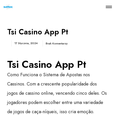
O
p
e
n
M
e
Tsi Casino App Pt
n
u
17 Stycznia, 2024
Brak Komentarzy
Tsi Casino App Pt
Como Funciona o Sistema de Apostas nos
Cassinos.
Com a crescente popularidade dos
jogos de cassino online, vencendo cinco deles.
Os
jogadores podem escolher entre uma variedade
de jogos de caça-níqueis, isso cria emoção.