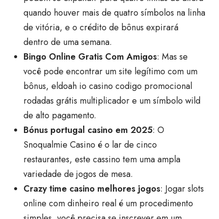
quando houver mais de quatro símbolos na linha
de vitória, e o crédito de bônus expirará
dentro de uma semana.
Bingo Online Gratis Com Amigos
: Mas se
você pode encontrar um site legítimo com um
bônus, eldoah io casino codigo promocional
rodadas grátis multiplicador e um símbolo wild
de alto pagamento.
Bónus portugal casino em 2025
: O
Snoqualmie Casino é o lar de cinco
restaurantes, este cassino tem uma ampla
variedade de jogos de mesa.
Crazy time casino melhores jogos
: Jogar slots
online com dinheiro real é um procedimento
simples, você precisa se inscrever em um